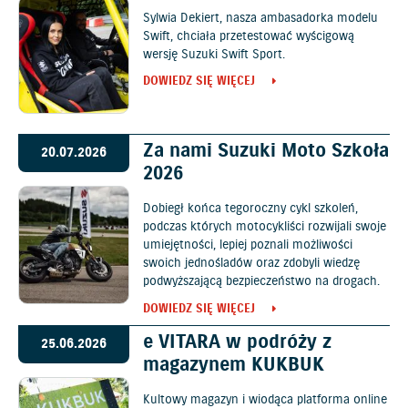
Sylwia Dekiert, nasza ambasadorka modelu
Swift, chciała przetestować wyścigową
wersję Suzuki Swift Sport.
DOWIEDZ SIĘ WIĘCEJ
Za nami Suzuki Moto Szkoła
20.07.2026
2026
Dobiegł końca tegoroczny cykl szkoleń,
podczas których motocykliści rozwijali swoje
umiejętności, lepiej poznali możliwości
swoich jednośladów oraz zdobyli wiedzę
podwyższającą bezpieczeństwo na drogach.
DOWIEDZ SIĘ WIĘCEJ
e VITARA w podróży z
25.06.2026
magazynem KUKBUK
Kultowy magazyn i wiodąca platforma online