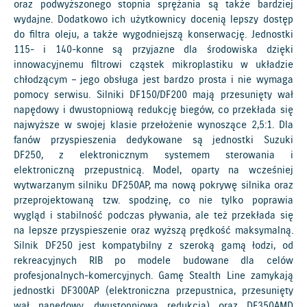
oraz podwyższonego stopnia sprężania są także bardziej
wydajne. Dodatkowo ich użytkownicy docenią lepszy dostęp
do filtra oleju, a także wygodniejszą konserwację. Jednostki
115- i 140-konne są przyjazne dla środowiska dzięki
innowacyjnemu filtrowi cząstek mikroplastiku w układzie
chłodzącym – jego obsługa jest bardzo prosta i nie wymaga
pomocy serwisu. Silniki DF150/DF200 mają przesunięty wał
napędowy i dwustopniową redukcję biegów, co przekłada się
najwyższe w swojej klasie przełożenie wynoszące 2,5:1. Dla
fanów przyspieszenia dedykowane są jednostki Suzuki
DF250, z elektronicznym systemem sterowania i
elektroniczną przepustnicą. Model, oparty na wcześniej
wytwarzanym silniku DF250AP, ma nową pokrywę silnika oraz
przeprojektowaną tzw. spodzinę, co nie tylko poprawia
wygląd i stabilność podczas pływania, ale też przekłada się
na lepsze przyspieszenie oraz wyższą prędkość maksymalną.
Silnik DF250 jest kompatybilny z szeroką gamą łodzi, od
rekreacyjnych RIB po modele budowane dla celów
profesjonalnych-komercyjnych. Gamę Stealth Line zamykają
jednostki DF300AP (elektroniczna przepustnica, przesunięty
wał napędowy, dwustopniowa redukcja) oraz DF350AMD