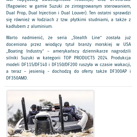
(flagowiec w gamie Suzuki ze zintegrowanym sterowaniem,
Dual Prop, Dual Injection i Dual Louver). Ten ostatni sprawdzi
się również w łodziach z tzw. płytkimi studniami, a także z
kadłubem z aluminium.
Warto nadmienić, że seria „Stealth Line” została już
doceniona przez wiodący tytuł branży morskiej w USA
„Boating Industry” – amerykańscy dziennikarze nagrodzili
silniki Suzuki w kategorii TOP PRODUCTS 2024. Produkcja
modeli DF115/DF140 i DF150/DF200 ruszyła w czasie wakacji,
a teraz – jesienią - dochodzą do oferty także DF300AP i
DF350AMD.