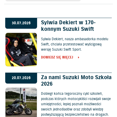
Sylwia Dekiert w 170-
30.07.2026
konnym Suzuki Swift
Sylwia Dekiert, nasza ambasadorka modelu
Swift, chciała przetestować wyścigową
wersję Suzuki Swift Sport.
DOWIEDZ SIĘ WIĘCEJ
Za nami Suzuki Moto Szkoła
20.07.2026
2026
Dobiegł końca tegoroczny cykl szkoleń,
podczas których motocykliści rozwijali swoje
umiejętności, lepiej poznali możliwości
swoich jednośladów oraz zdobyli wiedzę
podwyższającą bezpieczeństwo na drogach.