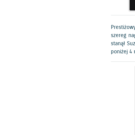
Prestiżow
szereg na
stanął Su
poniżej 4