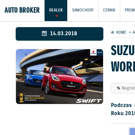
AUTO BROKER
DEALER
SAMOCHODY
CENNIK
PROM
14.03.2018
HOME
A
SUZU
WORL
Nagro
Podczas 
Roku 2018