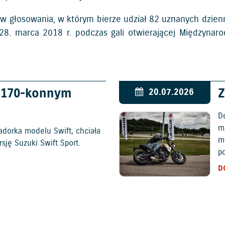
w głosowania, w którym bierze udział 82 uznanych dzien
28. marca 2018 r. podczas gali otwierającej Między
w 170-konnym
Z
20.07.2026
D
mo
adorka modelu Swift, chciała
m
ję Suzuki Swift Sport.
p
D