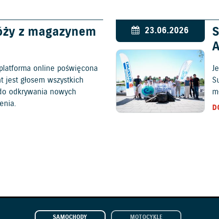
óży z magazynem
S
23.06.2026
platforma online poświęcona
Je
at jest głosem wszystkich
S
c do odkrywania nowych
mł
enia.
D
SAMOCHODY
MOTOCYKLE