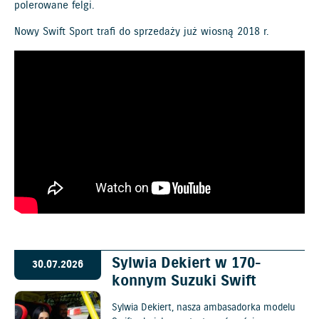
polerowane felgi.
Nowy Swift Sport trafi do sprzedaży już wiosną 2018 r.
Sylwia Dekiert w 170-
30.07.2026
konnym Suzuki Swift
Sylwia Dekiert, nasza ambasadorka modelu