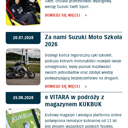
Swift, chciała przetestować wyścigową
wersję Suzuki Swift Sport.
DOWIEDZ SIĘ WIĘCEJ
Za nami Suzuki Moto Szkoła
20.07.2026
2026
Dobiegł końca tegoroczny cykl szkoleń,
podczas których motocykliści rozwijali swoje
umiejętności, lepiej poznali możliwości
swoich jednośladów oraz zdobyli wiedzę
podwyższającą bezpieczeństwo na drogach.
DOWIEDZ SIĘ WIĘCEJ
e VITARA w podróży z
25.06.2026
magazynem KUKBUK
Kultowy magazyn i wiodąca platforma online
poświęcona tematyce kulinarnej od 13 lat
jest głosem wszystkich polskich foodies,