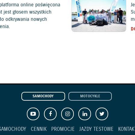
platforma online poświęcona
Je
at jest głosem wszystkich
S
c do odkrywania nowych
mł
enia.
D
SAMOCHODY
MOTOCYKLE
SAMOCHODY
CENNIK
PROMOCJE
JAZDY TESTOWE
KONTAK