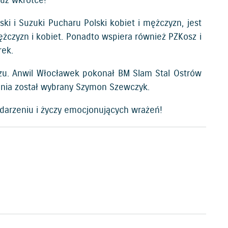
już wkrótce!
i i Suzuki Pucharu Polski kobiet i mężczyzn, jest
żczyzn i kobiet. Ponadto wspiera również PZKosz i
rek.
szu. Anwil Włocławek pokonał BM Slam Stal Ostrów
ania został wybrany Szymon Szewczyk.
darzeniu i życzy emocjonujących wrażeń!