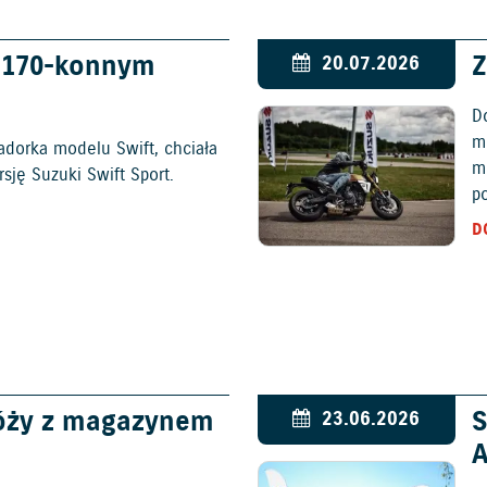
w 170-konnym
Z
20.07.2026
D
mo
adorka modelu Swift, chciała
m
ję Suzuki Swift Sport.
p
D
óży z magazynem
S
23.06.2026