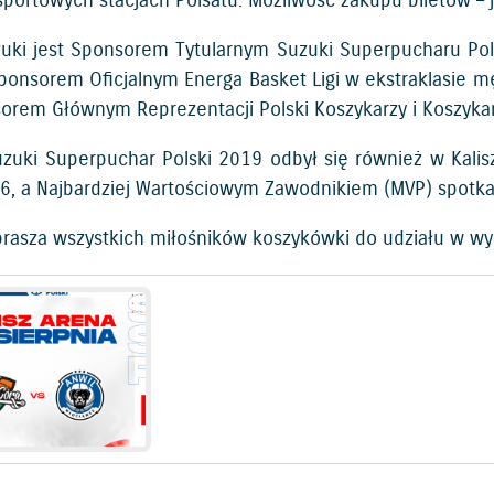
sportowych stacjach Polsatu. Możliwość zakupu biletów – 
uki jest Sponsorem Tytularnym Suzuki Superpucharu Polsk
ponsorem Oficjalnym Energa Basket Ligi w ekstraklasie mę
sorem Głównym Reprezentacji Polski Koszykarzy i Koszyka
zuki Superpuchar Polski 2019 odbył się również w Kali
66, a Najbardziej Wartościowym Zawodnikiem (MVP) spotk
prasza wszystkich miłośników koszykówki do udziału w wy