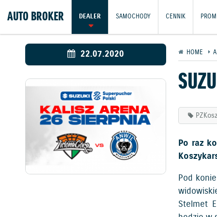
AUTO BROKER
DEALER
SAMOCHODY
CENNIK
PROM
22.07.2020
HOME
A
SUZU
PZKos
Po raz ko
Koszykars
Pod konie
widowiski
Stelmet E