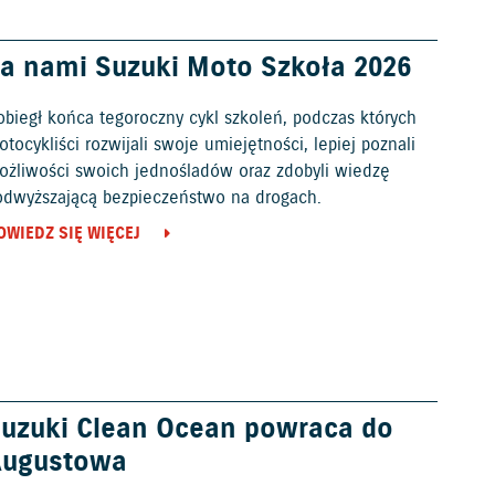
a nami Suzuki Moto Szkoła 2026
obiegł końca tegoroczny cykl szkoleń, podczas których
tocykliści rozwijali swoje umiejętności, lepiej poznali
ożliwości swoich jednośladów oraz zdobyli wiedzę
odwyższającą bezpieczeństwo na drogach.
OWIEDZ SIĘ WIĘCEJ
uzuki Clean Ocean powraca do
Augustowa