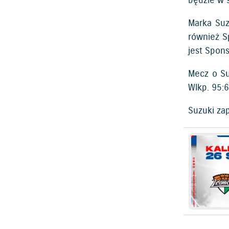
będzie w 
Marka Suz
również S
jest Spon
Mecz o Su
Wlkp. 95:
Suzuki za