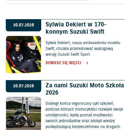
Sylwia Dekiert w 170-
30.07.2026
konnym Suzuki Swift
Sylwia Dekiert, nasza ambasadorka modelu
Swift, chciała przetestować wyścigową
wersję Suzuki Swift Sport.
DOWIEDZ SIĘ WIĘCEJ
Za nami Suzuki Moto Szkoła
20.07.2026
2026
Dobiegł końca tegoroczny cykl szkoleń,
podczas których motocykliści rozwijali swoje
umiejętności, lepiej poznali możliwości
swoich jednośladów oraz zdobyli wiedzę
podwyższającą bezpieczeństwo na drogach.