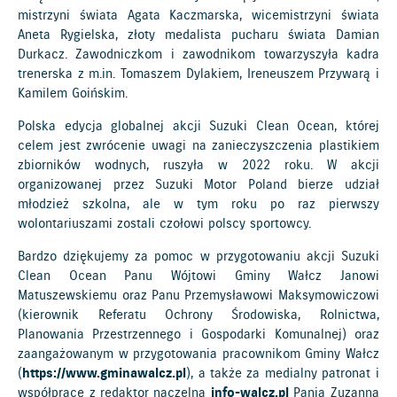
mistrzyni świata Agata Kaczmarska, wicemistrzyni świata
Aneta Rygielska, złoty medalista pucharu świata Damian
Durkacz. Zawodniczkom i zawodnikom towarzyszyła kadra
trenerska z m.in. Tomaszem Dylakiem, Ireneuszem Przywarą i
Kamilem Goińskim.
Polska edycja globalnej akcji Suzuki Clean Ocean, której
celem jest zwrócenie uwagi na zanieczyszczenia plastikiem
zbiorników wodnych, ruszyła w 2022 roku. W akcji
organizowanej przez Suzuki Motor Poland bierze udział
młodzież szkolna, ale w tym roku po raz pierwszy
wolontariuszami zostali czołowi polscy sportowcy.
Bardzo dziękujemy za pomoc w przygotowaniu akcji Suzuki
Clean Ocean Panu Wójtowi Gminy Wałcz Janowi
Matuszewskiemu oraz Panu Przemysławowi Maksymowiczowi
(kierownik Referatu Ochrony Środowiska, Rolnictwa,
Planowania Przestrzennego i Gospodarki Komunalnej) oraz
zaangażowanym w przygotowania pracownikom Gminy Wałcz
(
https://www.gminawalcz.pl
), a także za medialny patronat i
współpracę z redaktor naczelną
info-walcz.pl
Panią Zuzanną