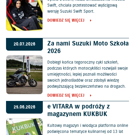
Swift, chciała przetestować wyścigową
wersję Suzuki Swift Sport.
DOWIEDZ SIĘ WIĘCEJ
Za nami Suzuki Moto Szkoła
20.07.2026
2026
Dobiegł końca tegoroczny cykl szkoleń,
podczas których motocykliści rozwijali swoje
umiejętności, lepiej poznali możliwości
swoich jednośladów oraz zdobyli wiedzę
podwyższającą bezpieczeństwo na drogach.
DOWIEDZ SIĘ WIĘCEJ
e VITARA w podróży z
25.06.2026
magazynem KUKBUK
Kultowy magazyn i wiodąca platforma online
poświęcona tematyce kulinarnej od 13 lat