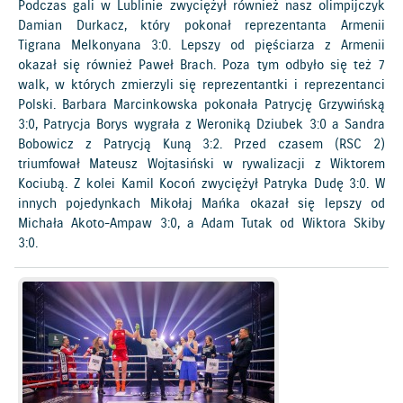
Podczas gali w Lublinie zwyciężył również nasz olimpijczyk
Damian Durkacz, który pokonał reprezentanta Armenii
Tigrana Melkonyana 3:0. Lepszy od pięściarza z Armenii
okazał się również Paweł Brach. Poza tym odbyło się też 7
walk, w których zmierzyli się reprezentantki i reprezentanci
Polski. Barbara Marcinkowska pokonała Patrycję Grzywińską
3:0, Patrycja Borys wygrała z Weroniką Dziubek 3:0 a Sandra
Bobowicz z Patrycją Kuną 3:2. Przed czasem (RSC 2)
triumfował Mateusz Wojtasiński w rywalizacji z Wiktorem
Kociubą. Z kolei Kamil Kocoń zwyciężył Patryka Dudę 3:0. W
innych pojedynkach Mikołaj Mańka okazał się lepszy od
Michała Akoto-Ampaw 3:0, a Adam Tutak od Wiktora Skiby
3:0.