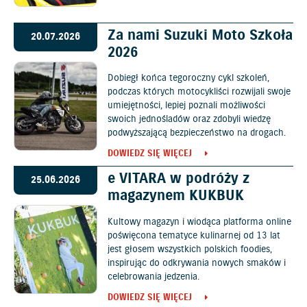
Za nami Suzuki Moto Szkoła
20.07.2026
2026
Dobiegł końca tegoroczny cykl szkoleń,
podczas których motocykliści rozwijali swoje
umiejętności, lepiej poznali możliwości
swoich jednośladów oraz zdobyli wiedzę
podwyższającą bezpieczeństwo na drogach.
DOWIEDZ SIĘ WIĘCEJ
e VITARA w podróży z
25.06.2026
magazynem KUKBUK
Kultowy magazyn i wiodąca platforma online
poświęcona tematyce kulinarnej od 13 lat
jest głosem wszystkich polskich foodies,
inspirując do odkrywania nowych smaków i
celebrowania jedzenia.
DOWIEDZ SIĘ WIĘCEJ