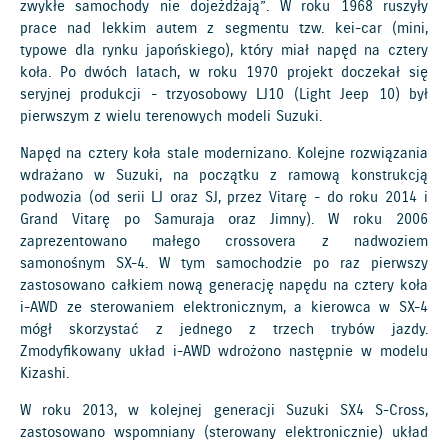
zwykłe samochody nie dojeżdżają”. W roku 1968 ruszyły
prace nad lekkim autem z segmentu tzw. kei-car (mini,
typowe dla rynku japońskiego), który miał napęd na cztery
koła. Po dwóch latach, w roku 1970 projekt doczekał się
seryjnej produkcji - trzyosobowy LJ10 (Light Jeep 10) był
pierwszym z wielu terenowych modeli Suzuki.
Napęd na cztery koła stale modernizano. Kolejne rozwiązania
wdrażano w Suzuki, na początku z ramową konstrukcją
podwozia (od serii LJ oraz SJ, przez Vitarę - do roku 2014 i
Grand Vitarę po Samuraja oraz Jimny). W roku 2006
zaprezentowano małego crossovera z nadwoziem
samonośnym SX-4. W tym samochodzie po raz pierwszy
zastosowano całkiem nową generację napędu na cztery koła
i-AWD ze sterowaniem elektronicznym, a kierowca w SX-4
mógł skorzystać z jednego z trzech trybów jazdy.
Zmodyfikowany układ i-AWD wdrożono następnie w modelu
Kizashi.
W roku 2013, w kolejnej generacji Suzuki SX4 S-Cross,
zastosowano wspomniany (sterowany elektronicznie) układ