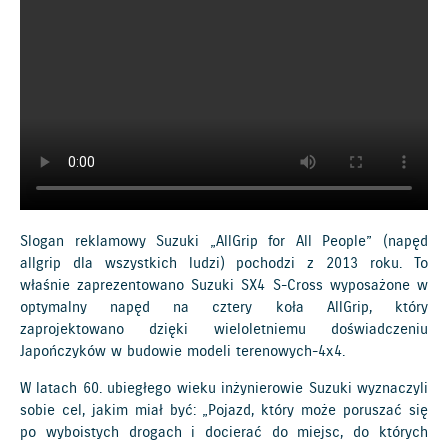
Slogan reklamowy Suzuki „AllGrip for All People” (napęd
allgrip dla wszystkich ludzi) pochodzi z 2013 roku. To
właśnie zaprezentowano Suzuki SX4 S-Cross wyposażone w
optymalny napęd na cztery koła AllGrip, który
zaprojektowano dzięki wieloletniemu doświadczeniu
Japończyków w budowie modeli terenowych-4x4.
W latach 60. ubiegłego wieku inżynierowie Suzuki wyznaczyli
sobie cel, jakim miał być: „Pojazd, który może poruszać się
po wyboistych drogach i docierać do miejsc, do których