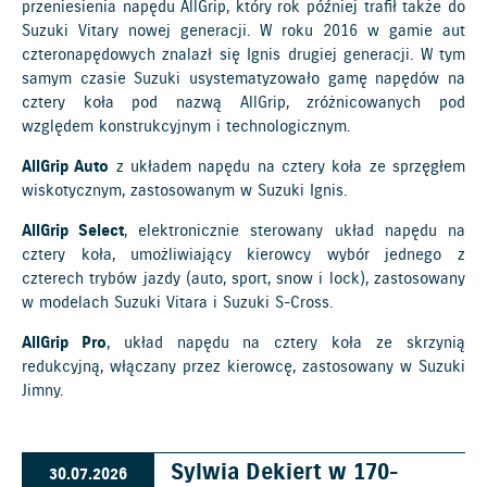
przeniesienia napędu AllGrip, który rok później trafił także do
Suzuki Vitary nowej generacji. W roku 2016 w gamie aut
czteronapędowych znalazł się Ignis drugiej generacji. W tym
samym czasie Suzuki usystematyzowało gamę napędów na
cztery koła pod nazwą AllGrip, zróżnicowanych pod
względem konstrukcyjnym i technologicznym.
AllGrip Auto
z układem napędu na cztery koła ze sprzęgłem
wiskotycznym, zastosowanym w Suzuki Ignis.
AllGrip Select
, elektronicznie sterowany układ napędu na
cztery koła, umożliwiający kierowcy wybór jednego z
czterech trybów jazdy (auto, sport, snow i lock), zastosowany
w modelach Suzuki Vitara i Suzuki S-Cross.
AllGrip Pro
, układ napędu na cztery koła ze skrzynią
redukcyjną, włączany przez kierowcę, zastosowany w Suzuki
Jimny.
Sylwia Dekiert w 170-
30.07.2026