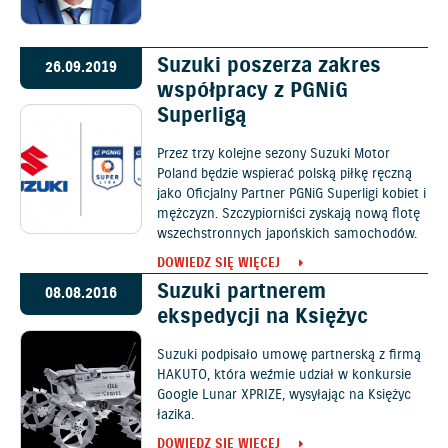
Suzuki poszerza zakres
26.09.2019
współpracy z PGNiG
Superligą
Przez trzy kolejne sezony Suzuki Motor
Poland będzie wspierać polską piłkę ręczną
jako Oficjalny Partner PGNiG Superligi kobiet i
mężczyzn. Szczypiorniści zyskają nową flotę
wszechstronnych japońskich samochodów.
DOWIEDZ SIĘ WIĘCEJ
Suzuki partnerem
08.08.2016
ekspedycji na Księżyc
Suzuki podpisało umowę partnerską z firmą
HAKUTO, która weźmie udział w konkursie
Google Lunar XPRIZE, wysyłając na Księżyc
łazika.
DOWIEDZ SIĘ WIĘCEJ