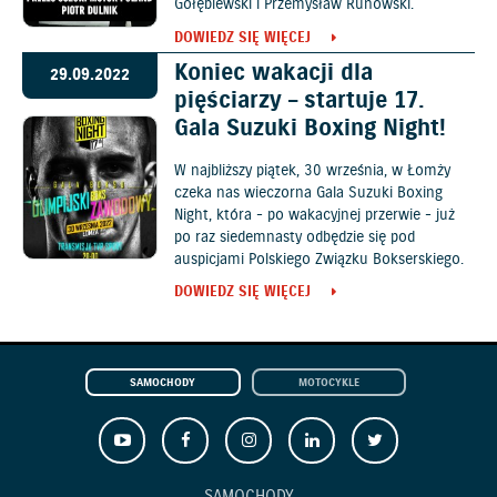
Gołębiewski i Przemysław Runowski.
DOWIEDZ SIĘ WIĘCEJ
Koniec wakacji dla
29.09.2022
pięściarzy – startuje 17.
Gala Suzuki Boxing Night!
W najbliższy piątek, 30 września, w Łomży
czeka nas wieczorna Gala Suzuki Boxing
Night, która - po wakacyjnej przerwie - już
po raz siedemnasty odbędzie się pod
auspicjami Polskiego Związku Bokserskiego.
DOWIEDZ SIĘ WIĘCEJ
SAMOCHODY
MOTOCYKLE
SAMOCHODY