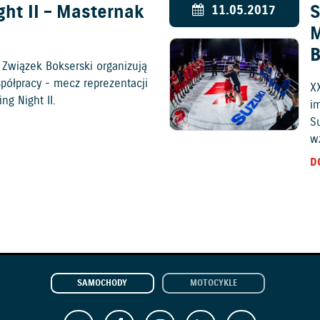
ght II – Masternak
S
11.05.2017
M
B
i Związek Bokserski organizują
półpracy - mecz reprezentacji
X
ng Night II.
i
S
w
D
SAMOCHODY
MOTOCYKLE