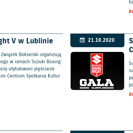
t
D
ght V w Lublinie
S
21.10.2020
C
i Związek Bokserski organizują
kiego w ramach Suzuki Boxing
Su
rezy utytułowani pięściarze
na
kim Centrum Spotkania Kultur.
p
po
D