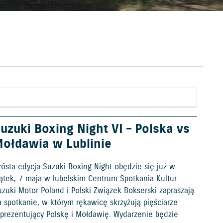
uzuki Boxing Night VI – Polska vs
ołdawia w Lublinie
zósta edycja Suzuki Boxing Night obędzie się już w
iątek, 7 maja w lubelskim Centrum Spotkania Kultur.
zuki Motor Poland i Polski Związek Bokserski zapraszają
a spotkanie, w którym rękawicę skrzyżują pięściarze
eprezentujący Polskę i Mołdawię. Wydarzenie będzie