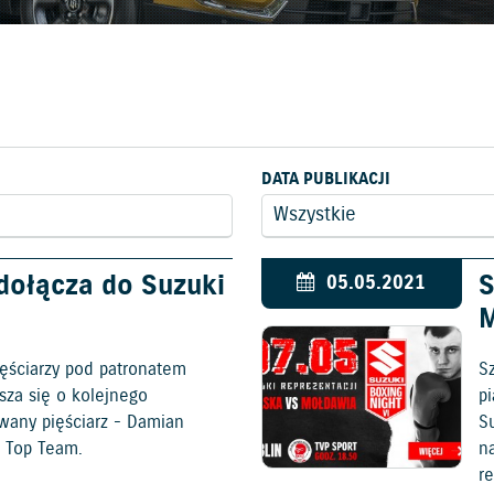
DATA PUBLIKACJI
dołącza do Suzuki
S
05.05.2021
M
pięściarzy pod patronatem
S
sza się o kolejnego
p
wany pięściarz - Damian
Su
i Top Team.
n
r