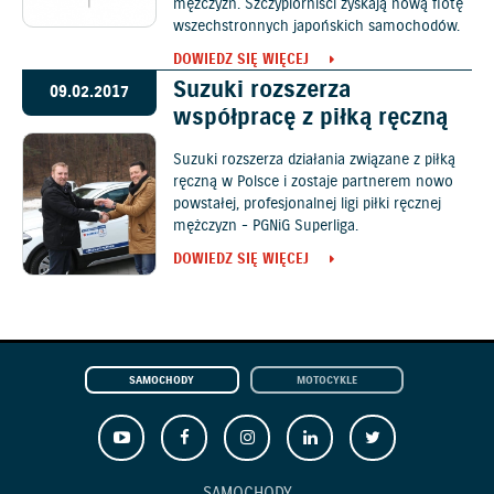
mężczyzn. Szczypiorniści zyskają nową flotę
wszechstronnych japońskich samochodów.
DOWIEDZ SIĘ WIĘCEJ
Suzuki rozszerza
09.02.2017
współpracę z piłką ręczną
Suzuki rozszerza działania związane z piłką
ręczną w Polsce i zostaje partnerem nowo
powstałej, profesjonalnej ligi piłki ręcznej
mężczyzn - PGNiG Superliga.
DOWIEDZ SIĘ WIĘCEJ
SAMOCHODY
MOTOCYKLE
SAMOCHODY