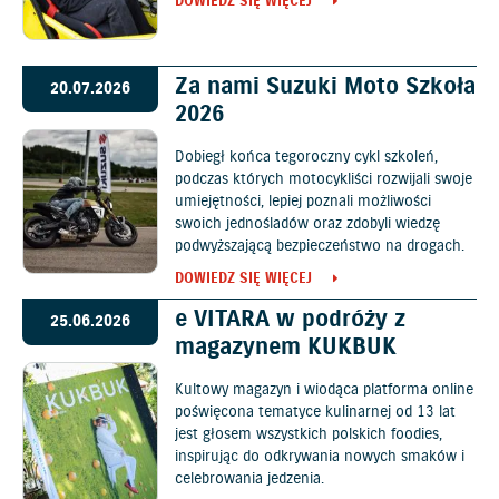
DOWIEDZ SIĘ WIĘCEJ
Za nami Suzuki Moto Szkoła
20.07.2026
2026
Dobiegł końca tegoroczny cykl szkoleń,
podczas których motocykliści rozwijali swoje
umiejętności, lepiej poznali możliwości
swoich jednośladów oraz zdobyli wiedzę
podwyższającą bezpieczeństwo na drogach.
DOWIEDZ SIĘ WIĘCEJ
e VITARA w podróży z
25.06.2026
magazynem KUKBUK
Kultowy magazyn i wiodąca platforma online
poświęcona tematyce kulinarnej od 13 lat
jest głosem wszystkich polskich foodies,
inspirując do odkrywania nowych smaków i
celebrowania jedzenia.