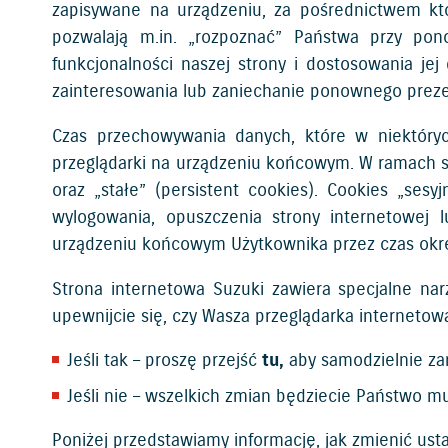
zapisywane na urządzeniu, za pośrednictwem któ
pozwalają m.in. „rozpoznać” Państwa przy pon
funkcjonalności naszej strony i dostosowania je
zainteresowania lub zaniechanie ponownego preze
Czas przechowywania danych, które w niektóry
przeglądarki na urządzeniu końcowym. W ramach st
oraz „stałe” (persistent cookies). Cookies „s
wylogowania, opuszczenia strony internetowej 
urządzeniu końcowym Użytkownika przez czas okreś
Strona internetowa Suzuki zawiera specjalne narz
upewnijcie się, czy Wasza przeglądarka internetowa
Jeśli tak – proszę przejść
tu,
aby samodzielnie za
Jeśli nie – wszelkich zmian będziecie Państwo m
Poniżej przedstawiamy informację, jak zmienić us