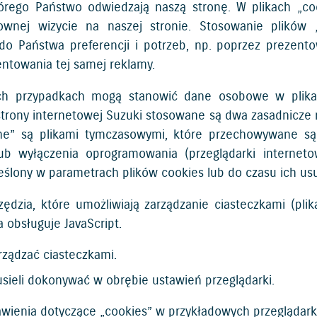
rego Państwo odwiedzają naszą stronę. W plikach „coo
ownej wizycie na naszej stronie. Stosowanie plików
j do Państwa preferencji i potrzeb, np. poprzez preze
ntowania tej samej reklamy.
ch przypadkach mogą stanowić dane osobowe w plikac
rony internetowej Suzuki stosowane są dwa zasadnicze ro
esyjne” są plikami tymczasowymi, które przechowywane
lub wyłączenia oprogramowania (przeglądarki interneto
lony w parametrach plików cookies lub do czasu ich usu
ędzia, które umożliwiają zarządzanie ciasteczkami (pli
 obsługuje JavaScript.
rządzać ciasteczkami.
usieli dokonywać w obrębie ustawień przeglądarki.
tawienia dotyczące „cookies” w przykładowych przeglądar