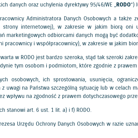
ch danych oraz uchylenia dyrektywy 95/46/WE „
RODO
”) 
acownicy Administratora Danych Osobowych a także zew
trony internetowej), w zakresie w jakim biorą oni ud
iałań marketingowych odbiorcami danych mogą być doda
i pracownicy i współpracownicy), w zakresie w jakim bior
warta w RODO jest bardzo szeroka, stąd tak szeroki zakre
dynie tym osobom i podmiotom, które zgodnie z prawem 
h osobowych, ich sprostowania, usunięcia, ogranicze
 z uwagi na Państwa szczególną sytuację lub w celach ma
bez wpływu na zgodność z prawem dotychczasowego prze
anowi art. 6 ust. 1 lit. a) i f) RODO.
Prezesa Urzędu Ochrony Danych Osobowych w razie uznan