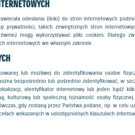
INTERNETOWYCH
zawierała odesłania (linki) do stron internetowych pod
ykę prywatności, takich zewnętrznych stron internetow
również mogą wykorzystywać pliki cookies. Dlatego z
ach internetowych we własnym zakresie.
YCH
owanej lub możliwej do zidentyfikowania osobie fizycz
można bezpośrednio lub pośrednio zidentyfikować, w szcz
okalizacji, identyfikator internetowy lub jeden bądź kil
zną, kulturową lub społeczną tożsamość osoby fizycznej.
zas, gdy zostaną przez Państwa podane, np. w celu uzy
 celach wskazanych w udostępnionych klauzulach informa