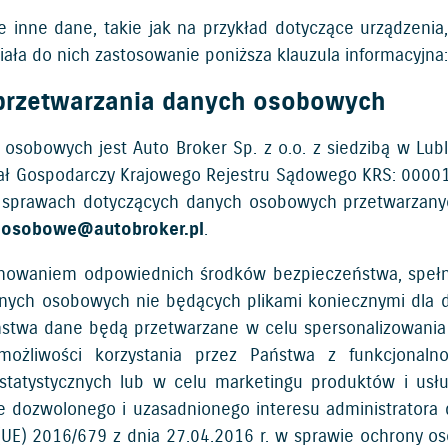
e inne dane, takie jak na przykład dotyczące urządzeni
ła do nich zastosowanie poniższa klauzula informacyjna
 przetwarzania danych osobowych
sobowych jest Auto Broker Sp. z o.o. z siedzibą w Lubl
ział Gospodarczy Krajowego Rejestru Sądowego KRS: 0000
W sprawach dotyczących danych osobowych przetwarzan
.osobowe@autobroker.pl
.
howaniem odpowiednich środków bezpieczeństwa, spełn
anych osobowych nie będących plikami koniecznymi dla dz
aństwa dane będą przetwarzane w celu spersonalizowani
a możliwości korzystania przez Państwa z funkcjona
statystycznych lub w celu marketingu produktów i usłu
zwolonego i uzasadnionego interesu administratora dany
(UE) 2016/679 z dnia 27.04.2016 r. w sprawie ochrony o