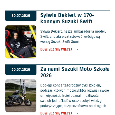
Sylwia Dekiert w 170-
30.07.2026
konnym Suzuki Swift
Sylwia Dekiert, nasza ambasadorka modelu
Swift, chciała przetestować wyścigową
wersję Suzuki Swift Sport.
DOWIEDZ SIĘ WIĘCEJ
Za nami Suzuki Moto Szkoła
20.07.2026
2026
Dobiegł końca tegoroczny cykl szkoleń,
podczas których motocykliści rozwijali swoje
umiejętności, lepiej poznali możliwości
swoich jednośladów oraz zdobyli wiedzę
podwyższającą bezpieczeństwo na drogach.
DOWIEDZ SIĘ WIĘCEJ