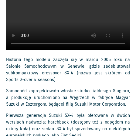
Historia tego modelu zaczęła się w marcu 2006 roku na
Salonie Samochodowym w Genewie, gdzie zadebiutował
subkompaktowy crossover SX-4 (nazwa jest skrótem od
Sports X-over 4 seasons).
Samochód zaprojektowało włoskie studio Italdesign Giugiaro,
a produkcję uruchomiono na Węgrzech w fabryce Magyar
Suzuki w Esztergom, będącej filią Suzuki Motor Corporation.
Pierwsza generacja Suzuki SX-4 była oferowana w dwóch
wersjach nadwozia: hatchback (dostępny też z napędem na
cztery koła) oraz sedan. SX-4 był sprzedawany na niektórych
europejskich rynkach jako Fiat Sedici.