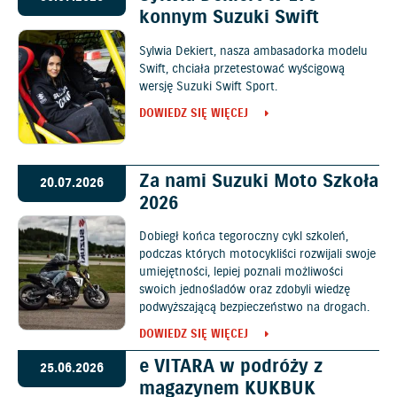
konnym Suzuki Swift
Sylwia Dekiert, nasza ambasadorka modelu
Swift, chciała przetestować wyścigową
wersję Suzuki Swift Sport.
DOWIEDZ SIĘ WIĘCEJ
Za nami Suzuki Moto Szkoła
20.07.2026
2026
Dobiegł końca tegoroczny cykl szkoleń,
podczas których motocykliści rozwijali swoje
umiejętności, lepiej poznali możliwości
swoich jednośladów oraz zdobyli wiedzę
podwyższającą bezpieczeństwo na drogach.
DOWIEDZ SIĘ WIĘCEJ
e VITARA w podróży z
25.06.2026
magazynem KUKBUK