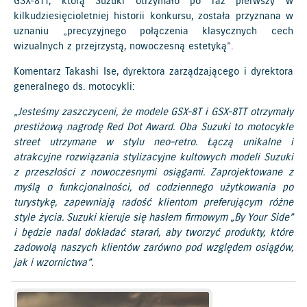
GSX-8TT, którą Suzuki otrzymało po raz pierwszy w
kilkudziesięcioletniej historii konkursu, została przyznana w
uznaniu „precyzyjnego połączenia klasycznych cech
wizualnych z przejrzystą, nowoczesną estetyką”.
Komentarz Takashi Ise, dyrektora zarządzającego i dyrektora
generalnego ds. motocykli:
„Jesteśmy zaszczyceni, że modele GSX-8T i GSX-8TT otrzymały
prestiżową nagrodę Red Dot Award. Oba Suzuki to motocykle
street utrzymane w stylu neo-retro. Łączą unikalne i
atrakcyjne rozwiązania stylizacyjne kultowych modeli Suzuki
z przeszłości z nowoczesnymi osiągami. Zaprojektowane z
myślą o funkcjonalności, od codziennego użytkowania po
turystykę, zapewniają radość klientom preferującym różne
style życia. Suzuki kieruje się hasłem firmowym „By Your Side”
i będzie nadal dokładać starań, aby tworzyć produkty, które
zadowolą naszych klientów zarówno pod względem osiągów,
jak i wzornictwa”.