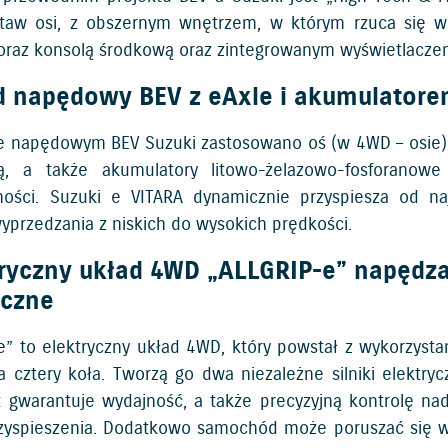
staw osi, z obszernym wnętrzem, w którym rzuca się w 
oraz konsolą środkową oraz zintegrowanym wyświetlacze
d napędowy BEV z eAxle i akumulator
e napędowym BEV Suzuki zastosowano oś (w 4WD – osie) eAx
ną, a także akumulatory litowo-żelazowo-fosforanow
ości. Suzuki e VITARA dynamicznie przyspiesza od na
yprzedzania z niskich do wysokich prędkości.
tryczny układ 4WD „ALLGRIP-e” napędza
yczne
e” to elektryczny układ 4WD, który powstał z wykorzyst
 cztery koła. Tworzą go dwa niezależne silniki elektrycz
 gwarantuje wydajność, a także precyzyjną kontrolę n
zyspieszenia. Dodatkowo samochód może poruszać się w try