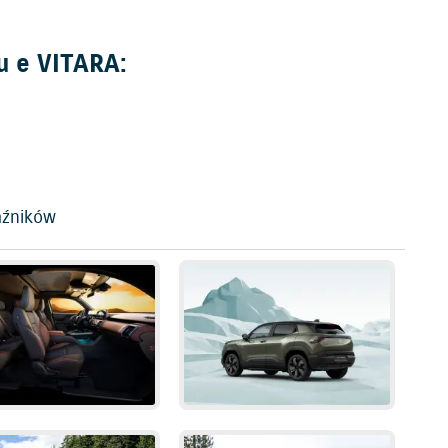
u e VITARA:
aźników