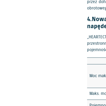
przez doh
obrotoweg
4.Nowa
napęd
„HEARTECT
przestron
pojemność
Moc mak
Maks. m
Pojemno