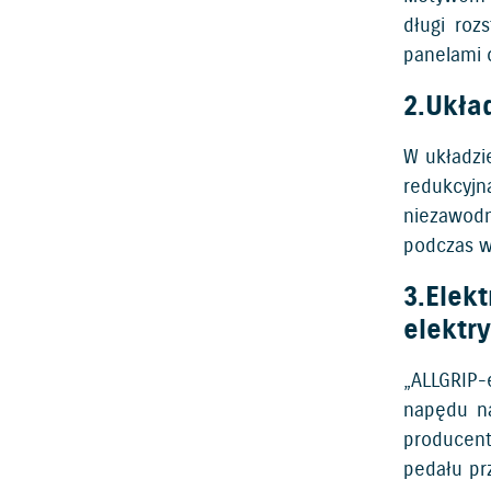
długi roz
panelami 
2.Ukła
W układzi
redukcyj
niezawodn
podczas w
3.Elek
elektr
„ALLGRIP-
napędu na
producent
pedału pr