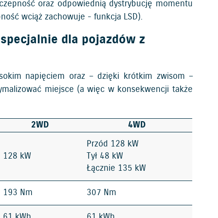
rzyczepność oraz odpowiednią dystrybucję momentu
pność wciąż zachowuje - funkcja LSD).
pecjalnie dla pojazdów z
sokim napięciem oraz – dzięki krótkim zwisom –
ymalizować miejsce (a więc w konsekwencji także
2WD
4WD
Przód 128 kW
128 kW
Tył 48 kW
Łącznie 135 kW
193 Nm
307 Nm
61 kWh
61 kWh