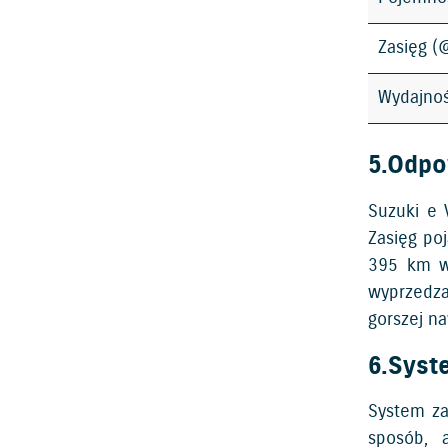
Zasięg 
Wydajno
5.Odpo
Suzuki e 
Zasięg po
395 km w 
wyprzedza
gorszej na
6.Syst
System za
sposób, 