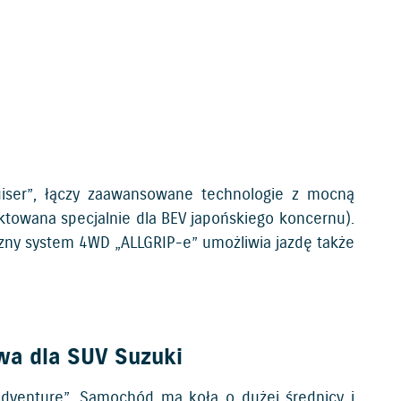
uiser”, łączy zaawansowane technologie z mocną
towana specjalnie dla BEV japońskiego koncernu).
zny system 4WD „ALLGRIP-e” umożliwia jazdę także
wa dla SUV Suzuki
dventure”. Samochód ma koła o dużej średnicy i