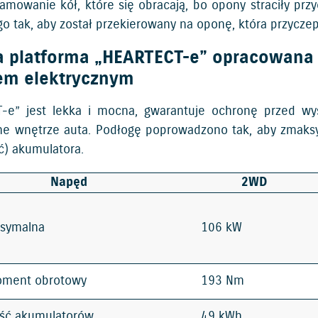
amowanie kół, które się obracają, bo opony straciły p
o tak, aby został przekierowany na oponę, która przycze
 platforma „HEARTECT-e” opracowana s
em elektrycznym
-e” jest lekka i mocna, gwarantuje ochronę przed wy
ne wnętrze auta. Podłogę poprowadzono tak, aby zmaks
) akumulatora.
Napęd
2WD
symalna
106 kW
oment obrotowy
193 Nm
ść akumulatorów
49 kWh