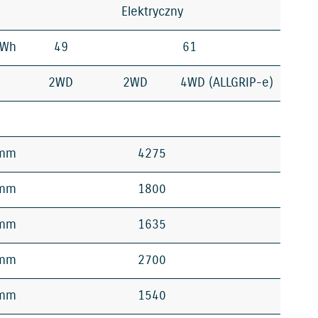
Elektryczny
kWh
49
61
2WD
2WD
4WD (ALLGRIP-e)
mm
4275
mm
1800
mm
1635
mm
2700
mm
1540