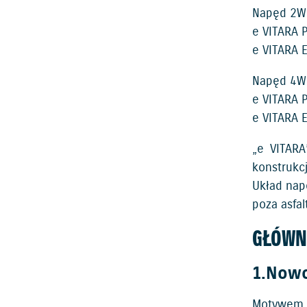
Napęd 2W
e VITARA 
e VITARA 
Napęd 4WD
e VITARA 
e VITARA 
„e VITARA
konstrukc
Układ nap
poza asfa
GŁÓWN
1.Nowo
Motywem p