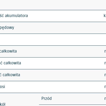
ść akumulatora
apędowy
całkowita
ć całkowita
 całkowita
osi
Przód
kół