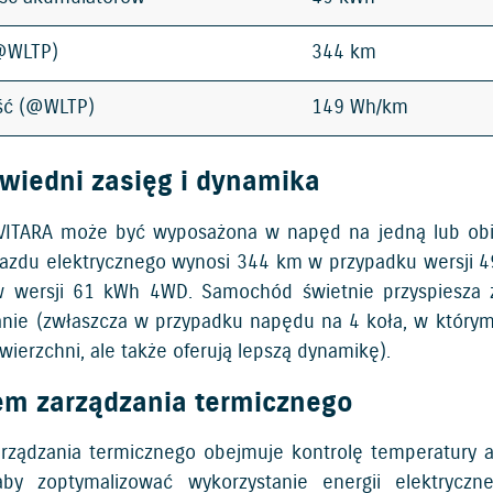
(@WLTP)
344 km
ść (@WLTP)
149 Wh/km
wiedni zasięg i dynamika
VITARA może być wyposażona w napęd na jedną lub obie
jazdu elektrycznego wynosi 344 km w przypadku wersji
wersji 61 kWh 4WD. Samochód świetnie przyspiesza z
nie (zwłaszcza w przypadku napędu na 4 koła, w którym d
wierzchni, ale także oferują lepszą dynamikę).
em zarządzania termicznego
rządzania termicznego obejmuje kontrolę temperatury aku
aby zoptymalizować wykorzystanie energii elektrycz