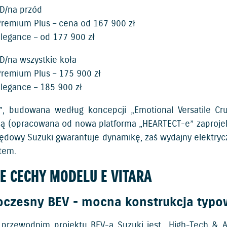
D/na przód
Premium Plus – cena od 167 900 zł
Elegance – od 177 900 zł
/na wszystkie koła
Premium Plus – 175 900 zł
Elegance – 185 900 zł
”, budowana według koncepcji „Emotional Versatile Cr
ją (opracowana od nowa platforma „HEARTECT-e” zaprojek
ędowy Suzuki gwarantuje dynamikę, zaś wydajny elektryc
ltem.
E CECHY MODELU E VITARA
czesny BEV - mocna konstrukcja typo
rzewodnim projektu BEV-a Suzuki jest „High-Tech & A