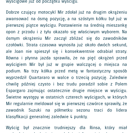
wyścigowe już od początku wyścigu.
Dobrze czujący motocykl Mir zdołał już na drugim okrążeniu
awansować na ósmą pozycję, a na szóstym kółku był już w
pierwszej piątce wyścigu. Postawienie na średnią mieszankę
opon z przodu i z tyłu okazało się właściwym wyborem. Na
ósmym okrążeniu Mir zaczął zbliżać się do zawodników
czołówki. Strata czasowa wynosiła już około dwóch sekund,
ale Joan nie spieszył się i konsekwentnie odrabiał straty.
Równa i płynna jazda sprawiła, że na pięć okrążeń przed
wyścigiem Mir był już w grupie walczącej o miejsca na
podium. Na trzy kółka przed metą w fantastyczny sposób
wyprzedził Quartararo w walce o trzecią pozycję. Zaledwie
chwilę później czysto i bez trudu poradził sobie z Polem
Espargaro zajmując ostatecznie drugie miejsce w wyścigu.
Świetne występy w ostatnich czterech wyścigach, w których
Mir regularnie meldował się w pierwszej czwórce sprawiły, że
zawodnik Suzuki na półmetku sezonu traci do lidera
klasyfikacji generalnej zaledwie 4 punkty.
Wyścig był znacznie trudniejszy dla Rinsa, który miał