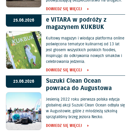
podwyższającą bezpieczeństwo na drogach.
DOWIEDZ SIĘ WIĘCEJ
e VITARA w podróży z
25.06.2026
magazynem KUKBUK
Kultowy magazyn i wiodąca platforma online
poświęcona tematyce kulinarnej od 13 lat
jest głosem wszystkich polskich foodies,
inspirując do odkrywania nowych smaków i
celebrowania jedzenia.
DOWIEDZ SIĘ WIĘCEJ
Suzuki Clean Ocean
23.06.2026
powraca do Augustowa
Jesienią 2022 roku pierwsza polska edycja
globalnej akcji Suzuki Clean Ocean odbyła się
w Augustowie, gdzie z młodzieżą szkolną
sprzątaliśmy brzeg jeziora Necko.
DOWIEDZ SIĘ WIĘCEJ