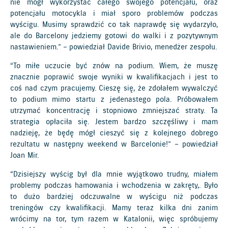
nie mógł wykorzystać całego swojego potencjału, oraz
potencjału motocykla i miał sporo problemów podczas
wyścigu. Musimy sprawdzić co tak naprawdę się wydarzyło,
ale do Barcelony jedziemy gotowi do walki i z pozytywnym
nastawieniem.” – powiedział Davide Brivio, menedżer zespołu.
“To miłe uczucie być znów na podium. Wiem, że muszę
znacznie poprawić swoje wyniki w kwalifikacjach i jest to
coś nad czym pracujemy. Cieszę się, że zdołałem wywalczyć
to podium mimo startu z jedenastego pola. Próbowałem
utrzymać koncentrację i stopniowo zmniejszać straty. Ta
strategia opłaciła się. Jestem bardzo szczęśliwy i mam
nadzieję, że będę mógł cieszyć się z kolejnego dobrego
rezultatu w następny weekend w Barcelonie!” – powiedział
Joan Mir.
“Dzisiejszy wyścig był dla mnie wyjątkowo trudny, miałem
problemy podczas hamowania i wchodzenia w zakręty,. Było
to dużo bardziej odczuwalne w wyścigu niż podczas
treningów czy kwalifikacji. Mamy teraz kilka dni zanim
wrócimy na tor, tym razem w Katalonii, więc spróbujemy