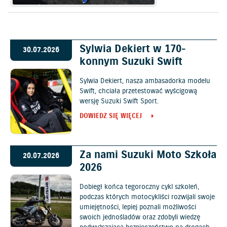
Sylwia Dekiert w 170-
30.07.2026
konnym Suzuki Swift
Sylwia Dekiert, nasza ambasadorka modelu
Swift, chciała przetestować wyścigową
wersję Suzuki Swift Sport.
DOWIEDZ SIĘ WIĘCEJ
Za nami Suzuki Moto Szkoła
20.07.2026
2026
Dobiegł końca tegoroczny cykl szkoleń,
podczas których motocykliści rozwijali swoje
umiejętności, lepiej poznali możliwości
swoich jednośladów oraz zdobyli wiedzę