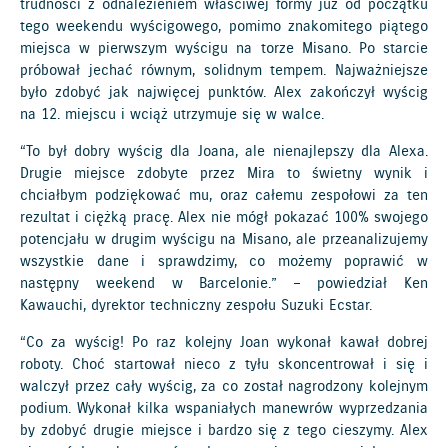
trudności z odnalezieniem właściwej formy już od początku
tego weekendu wyścigowego, pomimo znakomitego piątego
miejsca w pierwszym wyścigu na torze Misano. Po starcie
próbował jechać równym, solidnym tempem. Najważniejsze
było zdobyć jak najwięcej punktów. Alex zakończył wyścig
na 12. miejscu i wciąż utrzymuje się w walce.
“To był dobry wyścig dla Joana, ale nienajlepszy dla Alexa.
Drugie miejsce zdobyte przez Mira to świetny wynik i
chciałbym podziękować mu, oraz całemu zespołowi za ten
rezultat i ciężką pracę. Alex nie mógł pokazać 100% swojego
potencjału w drugim wyścigu na Misano, ale przeanalizujemy
wszystkie dane i sprawdzimy, co możemy poprawić w
następny weekend w Barcelonie.” – powiedział Ken
Kawauchi, dyrektor techniczny zespołu Suzuki Ecstar.
“Co za wyścig! Po raz kolejny Joan wykonał kawał dobrej
roboty. Choć startował nieco z tyłu skoncentrował i się i
walczył przez cały wyścig, za co został nagrodzony kolejnym
podium. Wykonał kilka wspaniałych manewrów wyprzedzania
by zdobyć drugie miejsce i bardzo się z tego cieszymy. Alex