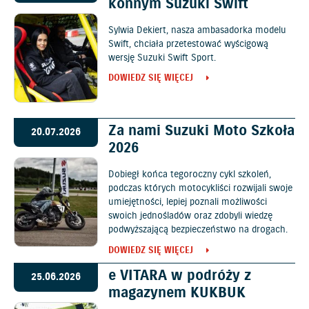
konnym Suzuki Swift
Sylwia Dekiert, nasza ambasadorka modelu
Swift, chciała przetestować wyścigową
wersję Suzuki Swift Sport.
DOWIEDZ SIĘ WIĘCEJ
Za nami Suzuki Moto Szkoła
20.07.2026
2026
Dobiegł końca tegoroczny cykl szkoleń,
podczas których motocykliści rozwijali swoje
umiejętności, lepiej poznali możliwości
swoich jednośladów oraz zdobyli wiedzę
podwyższającą bezpieczeństwo na drogach.
DOWIEDZ SIĘ WIĘCEJ
e VITARA w podróży z
25.06.2026
magazynem KUKBUK