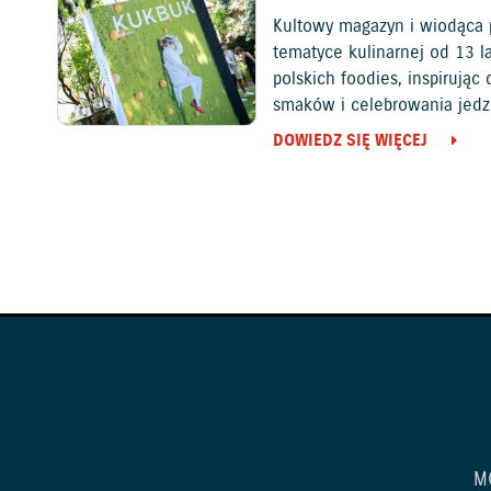
Kultowy magazyn i wiodąca 
tematyce kulinarnej od 13 l
polskich foodies, inspirują
smaków i celebrowania jedz
DOWIEDZ SIĘ WIĘCEJ
M