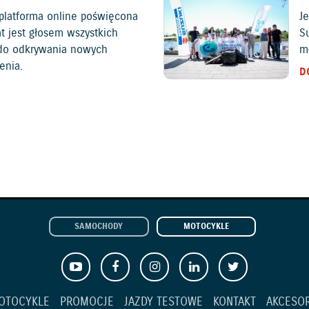
platforma online poświęcona
Je
at jest głosem wszystkich
S
c do odkrywania nowych
mł
enia.
D
SAMOCHODY
MOTOCYKLE
OTOCYKLE
PROMOCJE
JAZDY TESTOWE
KONTAKT
AKCESOR