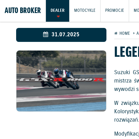
AUTO BROKER
DEALER
MOTOCYKLE
PROMOCJE
MO
31.07.2025
HOME
A
LEGE
Suzuki GS
mistrza ś
wywodzi s
W związku
Kolorysty
rozwiązań
Modyfikac