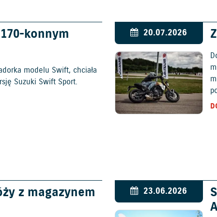
w 170-konnym
Z
20.07.2026
D
mo
adorka modelu Swift, chciała
m
ję Suzuki Swift Sport.
p
D
óży z magazynem
S
23.06.2026