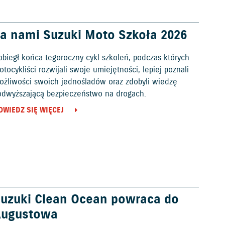
a nami Suzuki Moto Szkoła 2026
obiegł końca tegoroczny cykl szkoleń, podczas których
tocykliści rozwijali swoje umiejętności, lepiej poznali
ożliwości swoich jednośladów oraz zdobyli wiedzę
odwyższającą bezpieczeństwo na drogach.
OWIEDZ SIĘ WIĘCEJ
uzuki Clean Ocean powraca do
Augustowa