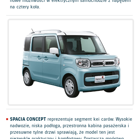
nowe możliwości w elektrycznym samochodzie z napędem
na cztery koła.
SPACIA CONCEPT
reprezentuje segment kei carów. Wysokie
nadwozie, niska podłoga, przestronna kabina pasażerska i
przesuwne tylne drzwi sprawiają, że model ten jest
niezwykle praktyczny i komfortowy. Dostarcza mnóstwo