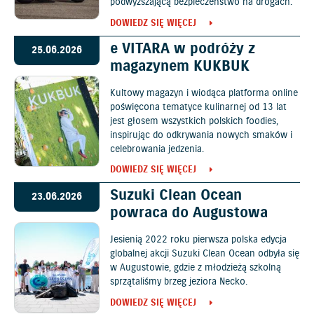
podwyższającą bezpieczeństwo na drogach.
DOWIEDZ SIĘ WIĘCEJ
e VITARA w podróży z
25.06.2026
magazynem KUKBUK
Kultowy magazyn i wiodąca platforma online
poświęcona tematyce kulinarnej od 13 lat
jest głosem wszystkich polskich foodies,
inspirując do odkrywania nowych smaków i
celebrowania jedzenia.
DOWIEDZ SIĘ WIĘCEJ
Suzuki Clean Ocean
23.06.2026
powraca do Augustowa
Jesienią 2022 roku pierwsza polska edycja
globalnej akcji Suzuki Clean Ocean odbyła się
w Augustowie, gdzie z młodzieżą szkolną
sprzątaliśmy brzeg jeziora Necko.
DOWIEDZ SIĘ WIĘCEJ