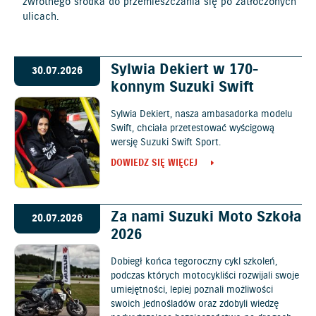
zwrotnego środka do przemieszczania się po zatłoczonych
ulicach.
Sylwia Dekiert w 170-
30.07.2026
konnym Suzuki Swift
Sylwia Dekiert, nasza ambasadorka modelu
Swift, chciała przetestować wyścigową
wersję Suzuki Swift Sport.
DOWIEDZ SIĘ WIĘCEJ
Za nami Suzuki Moto Szkoła
20.07.2026
2026
Dobiegł końca tegoroczny cykl szkoleń,
podczas których motocykliści rozwijali swoje
umiejętności, lepiej poznali możliwości
swoich jednośladów oraz zdobyli wiedzę