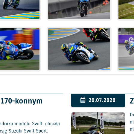
w 170-konnym
Z
20.07.2026
D
mo
adorka modelu Swift, chciała
m
ję Suzuki Swift Sport.