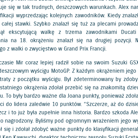
uje się w tak trudnych, deszczowych warunkach. Alex na
yfikacji wyprzedzając kolejnych zawodników. Kiedy znalaz
 całej stawki. Szybko znalazł się tuż za plecami prowadz
jął ekscytującą walkę z trzema zawodnikami Duca
nia na 18. okrążeniu znalazł się na drugiej pozycji. N
go z walki o zwycięstwo w Grand Prix Francji.
zasie Mir coraz lepiej radził sobie na swoim Suzuki G
deszczowym wyścigu MotoGP. Z każdym okrążeniem jego pe
straty z początku wyścigu. Był zdeterminowany by zdob
statniego okrążenia zdołał przebić się na znakomitą dzie
u. To były bardzo ważne dla Joana punkty, ponieważ zdoła
raci do lidera zaledwie 10 punktów. “Szczerze, aż do dzi
cz i to już była zupełnie inna historia. Bardzo szkoda Al
 to nagrodzony. Byliśmy pod ogromnym wrażeniem jego wy
 się i zdołał zdobyć ważne punkty do klasyfikacji general
ł Ken Kawauchi, dyrektor techniczny zespołu Suzuki Ecsta