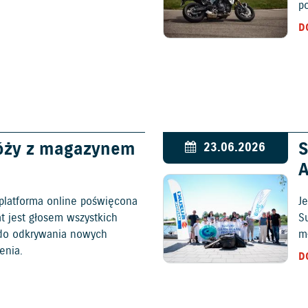
p
D
óży z magazynem
S
23.06.2026
platforma online poświęcona
Je
at jest głosem wszystkich
S
c do odkrywania nowych
mł
enia.
D