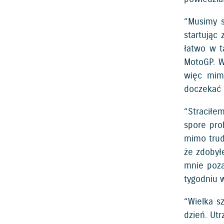
“Musimy s
startując 
łatwo w t
MotoGP. W
więc mim
doczekać 
“Straciłe
spore pro
mimo trud
że zdobył
mnie poza
tygodniu w
“Wielka s
dzień. Ut