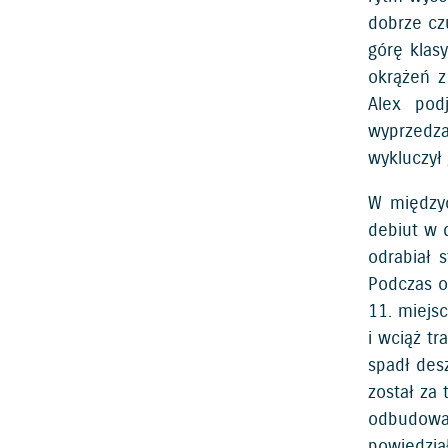
dobrze cz
górę klas
okrążeń z
Alex pod
wyprzedza
wykluczył 
W międzyc
debiut w 
odrabiał 
Podczas o
11. miejsc
i wciąż t
spadł desz
został za
odbudował
powiedzia