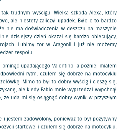
 tak trudnym wyścigu. Wielka szkoda Alexa, który
stwo, ale niestety zaliczył upadek. Było o to bardzo
a że nie ma doświadczenia w deszczu na maszynie
nie dzisiejszy dzień okazał się bardzo obiecujący,
jach. Lubimy tor w Aragonii i już nie możemy
nedżer zespołu.
m ominąć upadającego Valentino, a później miałem
 odpowiedni rytm, czułem się dobrze na motocyklu
ołówkę. Mimo to był to dobry wyścig i cieszę się,
szykanę, ale kiedy Fabio mnie wyprzedzał wypchnął
ę, że uda mi się osiągnąć dobry wynik w przyszłym
ze i jestem zadowolony, ponieważ to był pozytywny
ozycji startowej i czułem się dobrze na motocyklu.