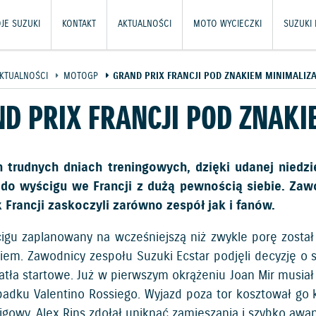
JE SUZUKI
KONTAKT
AKTUALNOŚCI
MOTO WYCIECZKI
SUZUKI
KTUALNOŚCI
MOTOGP
GRAND PRIX FRANCJI POD ZNAKIEM MINIMALIZA
D PRIX FRANCJI POD ZNAKI
trudnych dniach treningowych, dzięki udanej niedzi
 do wyścigu we Francji z dużą pewnością siebie. Za
x Francji zaskoczyli zarówno zespół jak i fanów.
cigu zaplanowany na wcześniejszą niż zwykle porę zosta
iem. Zawodnicy zespołu Suzuki Ecstar podjęli decyzję o s
iatła startowe. Już w pierwszym okrążeniu Joan Mir musi
padku Valentino Rossiego. Wyjazd poza tor kosztował go k
igowy. Alex Rins zdołał uniknąć zamieszania i szybko awa