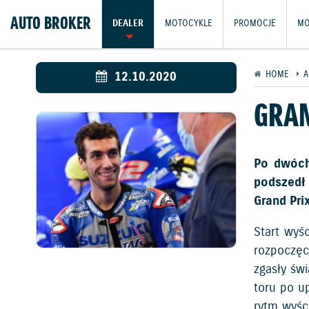
AUTO BROKER
DEALER
MOTOCYKLE
PROMOCJE
MO
12.10.2020
HOME
A
GRAN
Po dwóch 
podszedł
Grand Pri
Start wyś
rozpoczęc
zgasły św
toru po u
rytm wyśc