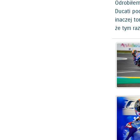
Odrobiłe
Ducati po
inaczej to
że tym ra