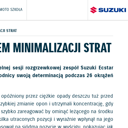
 MOTO SZKOŁA
CJI STRAT
EM MINIMALIZACJI STRAT
elnej sesji rozgrzewkowej zespół Suzuki Ecstar
wodnicy swoją determinacją podczas 26 okrążeń
ł opóźniony przez ciężkie opady deszczu tuż przed
zybkiej zmianie opon i utrzymali koncentrację, gdy
ał szybko zareagować by ominąć leżącego na środku
ilka utraconych pozycji i wyraźnie wpłynął na jego
nsował na siódmą pozycję w wyścigu, pokazując jak