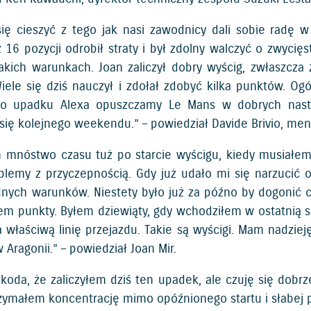
ię cieszyć z tego jak nasi zawodnicy dali sobie radę w
z 16 pozycji odrobił straty i był zdolny walczyć o zwycię
akich warunkach. Joan zaliczył dobry wyścig, zwłaszcz
iele się dziś nauczył i zdołał zdobyć kilka punktów. Ogól
o upadku Alexa opuszczamy Le Mans w dobrych nastro
się kolejnego weekendu.” – powiedział Davide Brivio, me
m mnóstwo czasu tuż po starcie wyścigu, kiedy musiałe
blemy z przyczepnością. Gdy już udało mi się narzucić
nych warunków. Niestety było już za późno by dogonić cz
em punkty. Byłem dziewiąty, gdy wchodziłem w ostatnią 
 właściwą linię przejazdu. Takie są wyścigi. Mam nadziej
 Aragonii.” – powiedział Joan Mir.
zkoda, że zaliczyłem dziś ten upadek, ale czuję się dobr
rzymałem koncentrację mimo opóźnionego startu i słabej p