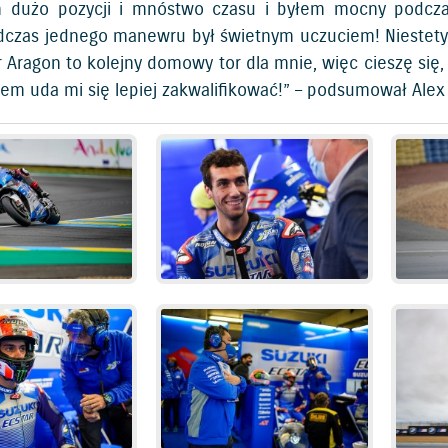
m dużo pozycji i mnóstwo czasu i byłem mocny podcza
dczas jednego manewru był świetnym uczuciem! Niestety
r Aragon to kolejny domowy tor dla mnie, więc cieszę się,
zem uda mi się lepiej zakwalifikować!” – podsumował Alex 