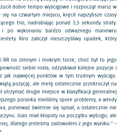
rzucił dobre tempo wyścigowe i rozpoczął marsz w
ł się na czwartym miejscu, kręcił najszybsze czasy
ącego trio, nadrabiając ponad 3,5 sekundy straty.
ti i po wykonaniu bardzo odważnego manewru
iestety Rins zaliczył nieszczęśliwy upadek, który
SX-RR na zimnym i mokrym torze, choć był to jego
wność siebie rosła, odzyskiwał kolejne pozycje i
yć jak najwięcej punktów w tym trudnym wyścigu.
wiątą pozycję, ale metę ostatecznie przekroczył na
ł utrzymać drugie miejsce w klasyfikacji generalnej
siejszego poranka mieliśmy spore problemy, a wtedy
exa, ponieważ świetnie się spisał, a ostatecznie nie
czynu. Joan miał kłopoty na początku wyścigu, ale
nej, dlatego jesteśmy zadowoleni z jego wyniku.” –
r.