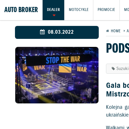
AUTO BROKER
DEALER
MOTOCYKLE
PROMOCJE
MO
08.03.2022
HOME
A
PODS
Suzuki
Gala b
Mistrz
Kolejna g
ukraiński
Walkami w