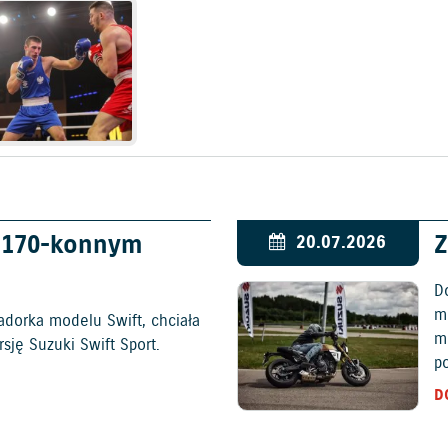
w 170-konnym
Z
20.07.2026
D
mo
adorka modelu Swift, chciała
m
ję Suzuki Swift Sport.
p
D