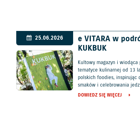
e VITARA w podr
25.06.2026
KUKBUK
Kultowy magazyn i wiodąca 
tematyce kulinarnej od 13 l
polskich foodies, inspirują
smaków i celebrowania jedz
DOWIEDZ SIĘ WIĘCEJ