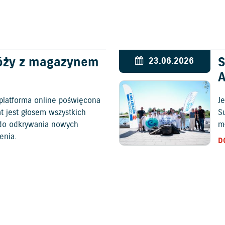
óży z magazynem
S
23.06.2026
platforma online poświęcona
Je
at jest głosem wszystkich
S
c do odkrywania nowych
mł
enia.
D