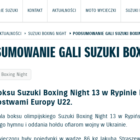
JE SUZUKI
KONTAKT
AKTUALNOŚCI
MOTO WYCIECZKI
SUZUKI
KTUALNOŚCI
SUZUKI BOXING NIGHT
PODSUMOWANIE GALI SUZUKI BOXIN
UMOWANIE GALI SUZUKI BOX
 Boxing Night
oksu Suzuki Boxing Night 13 w Rypinie
ostwami Europy U22.
ala boksu olimpijskiego Suzuki Boxing Night 13 w Rypi
ego hymnu i oddania hołdu ofiarom wojny w Ukrainie.
ieczoru były pojedynki w wadze 86 kg Jakuba Straszew