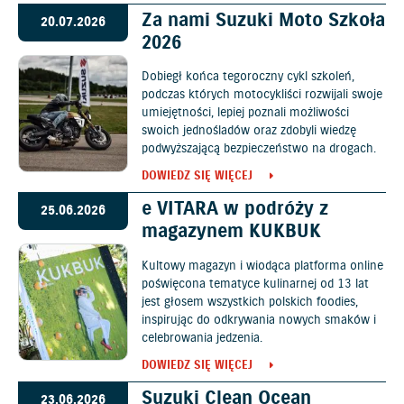
Za nami Suzuki Moto Szkoła
20.07.2026
2026
Dobiegł końca tegoroczny cykl szkoleń,
podczas których motocykliści rozwijali swoje
umiejętności, lepiej poznali możliwości
swoich jednośladów oraz zdobyli wiedzę
podwyższającą bezpieczeństwo na drogach.
DOWIEDZ SIĘ WIĘCEJ
e VITARA w podróży z
25.06.2026
magazynem KUKBUK
Kultowy magazyn i wiodąca platforma online
poświęcona tematyce kulinarnej od 13 lat
jest głosem wszystkich polskich foodies,
inspirując do odkrywania nowych smaków i
celebrowania jedzenia.
DOWIEDZ SIĘ WIĘCEJ
Suzuki Clean Ocean
23.06.2026