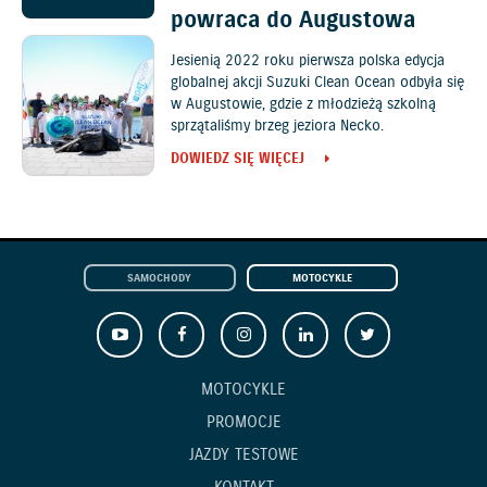
powraca do Augustowa
Jesienią 2022 roku pierwsza polska edycja
globalnej akcji Suzuki Clean Ocean odbyła się
w Augustowie, gdzie z młodzieżą szkolną
sprzątaliśmy brzeg jeziora Necko.
DOWIEDZ SIĘ WIĘCEJ
SAMOCHODY
MOTOCYKLE
MOTOCYKLE
PROMOCJE
JAZDY TESTOWE