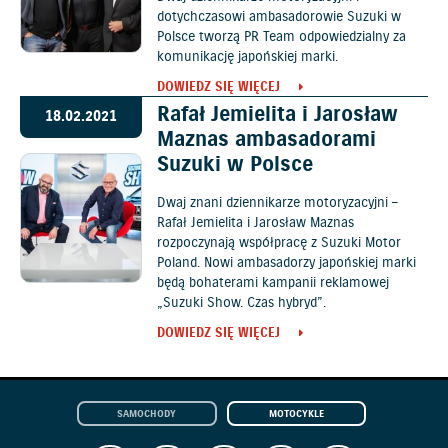
dotychczasowi ambasadorowie Suzuki w
Polsce tworzą PR Team odpowiedzialny za
komunikację japońskiej marki.
DOWIEDZ SIĘ WIĘCEJ
Rafał Jemielita i Jarosław
18.02.2021
Maznas ambasadorami
Suzuki w Polsce
Dwaj znani dziennikarze motoryzacyjni –
Rafał Jemielita i Jarosław Maznas
rozpoczynają współpracę z Suzuki Motor
Poland. Nowi ambasadorzy japońskiej marki
będą bohaterami kampanii reklamowej
„Suzuki Show. Czas hybryd”.
DOWIEDZ SIĘ WIĘCEJ
SAMOCHODY
MOTOCYKLE